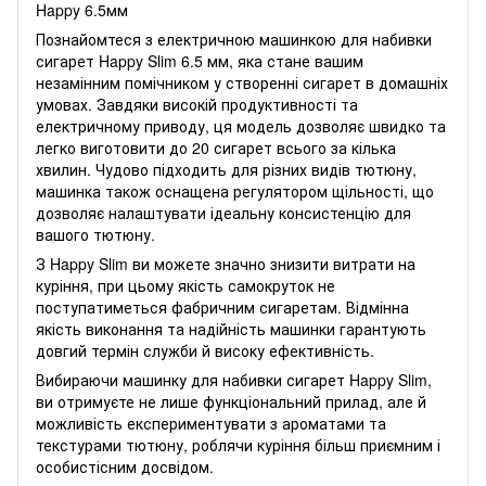
Happy 6.5мм
Познайомтеся з електричною машинкою для набивки
сигарет Happy Slim 6.5 мм, яка стане вашим
незамінним помічником у створенні сигарет в домашніх
умовах. Завдяки високій продуктивності та
електричному приводу, ця модель дозволяє швидко та
легко виготовити до 20 сигарет всього за кілька
хвилин. Чудово підходить для різних видів тютюну,
машинка також оснащена регулятором щільності, що
дозволяє налаштувати ідеальну консистенцію для
вашого тютюну.
З Happy Slim ви можете значно знизити витрати на
куріння, при цьому якість самокруток не
поступатиметься фабричним сигаретам. Відмінна
якість виконання та надійність машинки гарантують
довгий термін служби й високу ефективність.
Вибираючи машинку для набивки сигарет Happy Slim,
ви отримуєте не лише функціональний прилад, але й
можливість експериментувати з ароматами та
текстурами тютюну, роблячи куріння більш приємним і
особистісним досвідом.