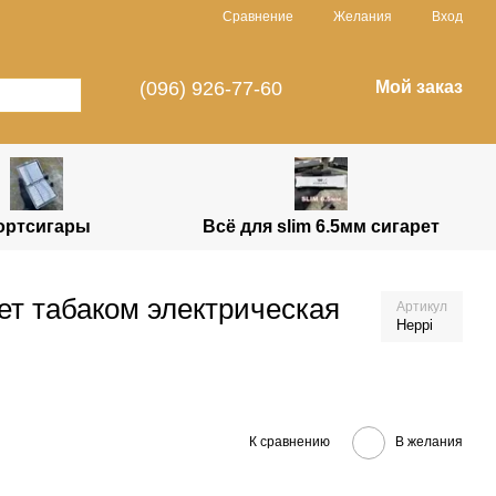
Сравнение
Желания
Вход
(096) 926-77-60
Мой заказ
ортсигары
Всё для slim 6.5мм сигарет
ет табаком электрическая
Артикул
Heppi
К сравнению
В желания