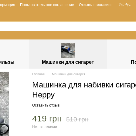
Укр
Рус
формация
Пользовательское соглашение
Отзывы о магазине
гильзы
Машинки для сигарет
П
Главная
Машинки для сигарет
Машинка для набивки сигар
Heppy
Оставить отзыв
419 грн
510 грн
Нет в наличии