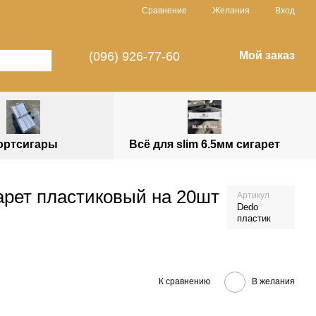
Сравнение
Желания
Вход
(096) 926-77-60
Мой заказ
ортсигары
Всё для slim 6.5мм сигарет
гарет пластиковый на 20шт
Артикул
Dedo
пластик
К сравнению
В желания