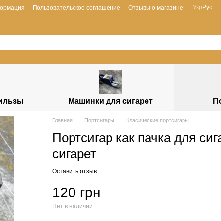
Укр
Рус
формация
Пользовательское соглашение
Отзывы о магазине
гильзы
Машинки для сигарет
П
Главная
Портсигары
Класические портсигары
Портсигар как пачка для си
сигарет
Оставить отзыв
120 грн
Нет в наличии