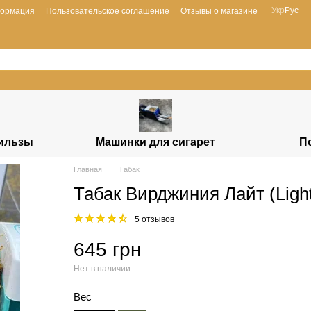
Укр
Рус
формация
Пользовательское соглашение
Отзывы о магазине
гильзы
Машинки для сигарет
П
Главная
Табак
Табак Вирджиния Лайт (Ligh
5 отзывов
645 грн
Нет в наличии
Вес