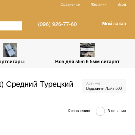
Сравнение
Желания
Вход
(096) 926-77-60
Мой заказ
ортсигары
Всё для slim 6.5мм сигарет
t) Средний Турецкий
Артикул
Вірджинія Лайт 500
К сравнению
В желания