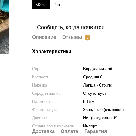
500гр
1кг
Сообщить, когда появится
Описание
Отзывы
5
Характеристики
Сорт
Вирджиния Лайт
Крепость
Средняя 6
Нарезка
Лапша - Стрипс
Середня жилка
Отсутствует
Влажность
8-16%
Ферментация
Заводская (камерная)
Добавки
Нет (натуральный)
Страна производитель
Импорт
Доставка
Оплата
Гарантия