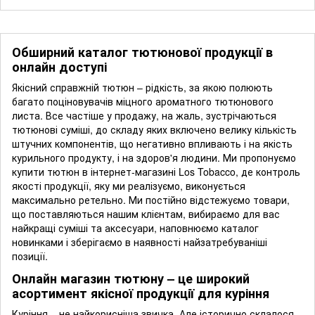
Обширний каталог тютюнової продукції в
онлайн доступі
Якісний справжній тютюн – рідкість, за якою полюють
багато поціновувачів міцного ароматного тютюнового
листа. Все частіше у продажу, на жаль, зустрічаються
тютюнові суміші, до складу яких включено велику кількість
штучних компонентів, що негативно впливають і на якість
курильного продукту, і на здоров'я людини. Ми пропонуємо
купити тютюн в інтернет-магазині Los Tobacco, де контроль
якості продукції, яку ми реалізуємо, виконується
максимально ретельно. Ми постійно відстежуємо товари,
що поставляються нашим клієнтам, вибираємо для вас
найкращі суміші та аксесуари, наповнюємо каталог
новинками і зберігаємо в наявності найзатребуваніші
позиції.
Онлайн магазин тютюну – це широкий
асортимент якісної продукції для куріння
Куріння – не найкорисніша звичка. Але історично склалося