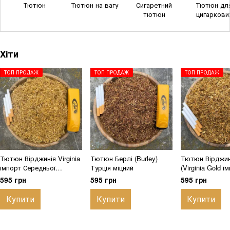
Тютюн
Тютюн на вагу
Сигаретний
Тютюн дл
тютюн
цигаркови
гільз
Хіти
ТОП ПРОДАЖ
ТОП ПРОДАЖ
ТОП ПРОДАЖ
Тютюн Вірджинія Virginia
Тютюн Берлі (Burley)
Тютюн Вірджин
імпорт Середньої
Турція міцний
(Virginia Gold і
міцності
Легкий
595 грн
595 грн
595 грн
Купити
Купити
Купити