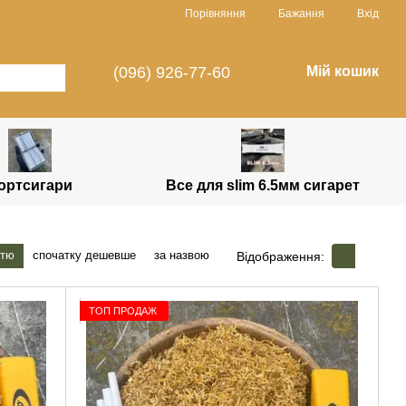
Порівняння
Бажання
Вхід
(096) 926-77-60
Мій кошик
ортсигари
Все для slim 6.5мм сигарет
стю
спочатку дешевше
за назвою
Відображення:
ТОП ПРОДАЖ