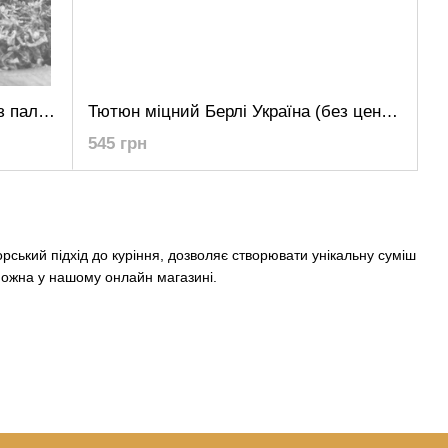
Тютюн Гавана Havana Імпорт без паличок
Тютюн міцний Берлі Україна (без центральної жилки)
545 грн
рський підхід до куріння, дозволяє створювати унікальну суміш
можна у нашому онлайн магазині.