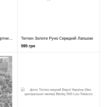
Тютюн Кентуккі (без жилки) Імпортний середня міцність
Тютюн Золоте Руно Середній Лапшою
595 грн