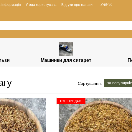
Укр
Рус
а інформація
Угода користувача
Відгуки про магазин
ільзи
Машинки для сигарет
П
агу
за популярні
Сортування:
ТОП ПРОДАЖ