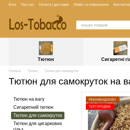
Перейти до основного контенту
Блог
Про нас
Оплата і доставка
Обмін та повернення
Контактн
Тютюн
Сигаретні г
Головна
Тютюн
Тютюн для самокруток
Тютюн для самокруток на в
Тютюн на вагу
РЕКОМЕНДУЄМО
ТОП ПРОДАЖ
Сигаретний тютюн
Тютюн для самокруток
Тютюн для цигаркових
гільз