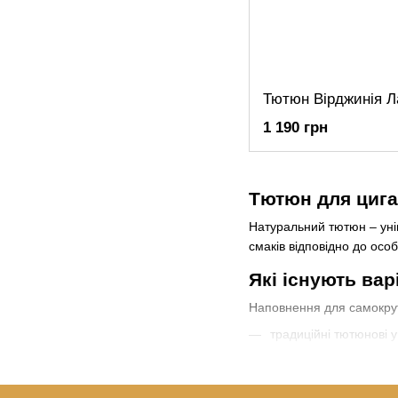
1 190 грн
Тютюн для цига
Натуральний тютюн – унів
смаків відповідно до осо
Які існують вар
Наповнення для самокрут
традиційні тютюнові 
ментолові;
фруктові варіанти, ар