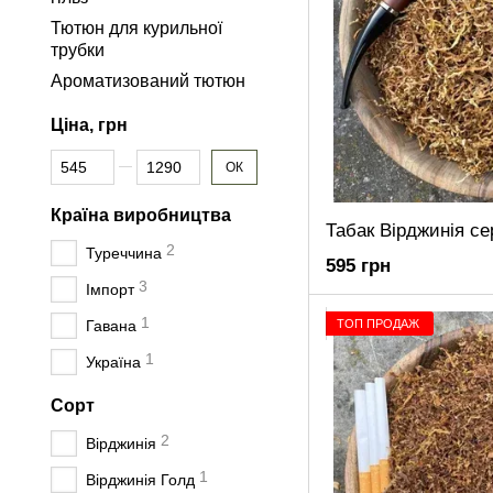
Тютюн для курильної
трубки
Ароматизований тютюн
Ціна, грн
Від Ціна, грн
До Ціна, грн
ОК
Країна виробництва
2
Туреччина
595 грн
3
Імпорт
1
ТОП ПРОДАЖ
Гавана
1
Україна
Сорт
2
Вірджинія
1
Вірджинія Голд