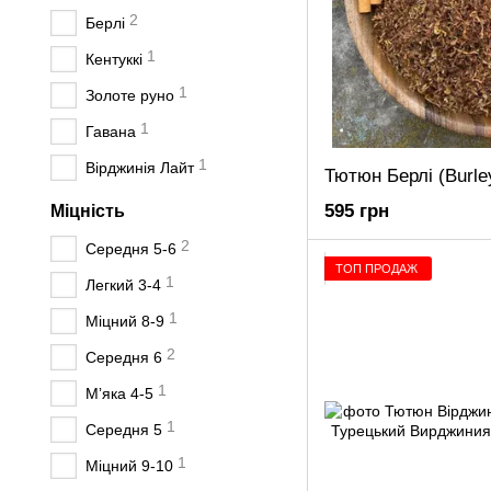
2
Берлі
1
Кентуккі
1
Золоте руно
1
Гавана
1
Вірджинія Лайт
Тютюн Берлі (Burle
595 грн
Міцність
2
Середня 5-6
ТОП ПРОДАЖ
1
Легкий 3-4
1
Міцний 8-9
2
Середня 6
1
Мʼяка 4-5
1
Середня 5
1
Міцний 9-10