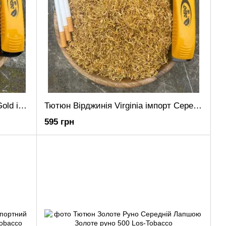
Тютюн Вірджинія Голд (Virginia Gold імпортний) Легкий
Тютюн Вірджинія Virginia імпорт Середньої міцності
595 грн