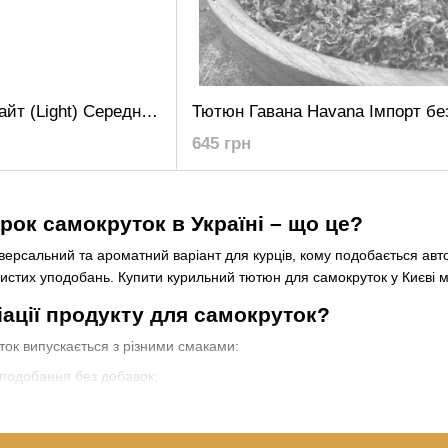
Тютюн Вірджинія Лайт (Light) Середній Турецький
645 грн
рок самокруток в Україні – що це?
ерсальний та ароматний варіант для курців, кому подобається авто
бистих уподобань. Купити курильний тютюн для самокруток у Києві 
іації продукту для самокруток?
ок випускається з різними смаками:
уподобання без добавок;
оматизовані, найлегші за міцністю.