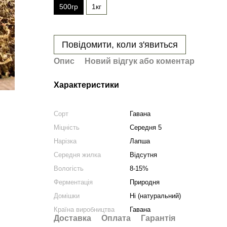
500гр
1кг
Повідомити, коли з'явиться
Опис
Новий відгук або коментар
Характеристики
Сорт
Гавана
Міцність
Середня 5
Нарізка
Лапша
Середня жилка
Відсутня
Вологість
8-15%
Ферментація
Природня
Домішки
Ні (натуральний)
Країна виробництва
Гавана
Доставка
Оплата
Гарантія