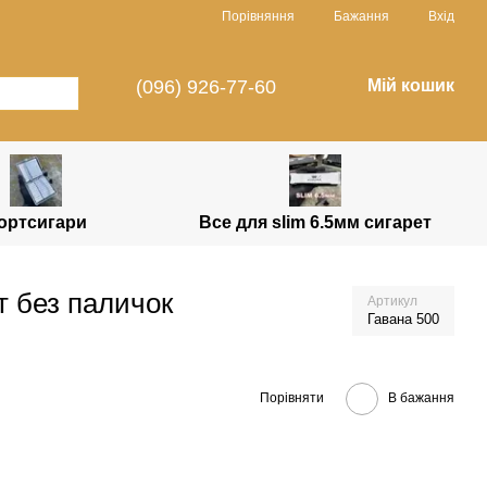
Порівняння
Бажання
Вхід
(096) 926-77-60
Мій кошик
ортсигари
Все для slim 6.5мм сигарет
т без паличок
Артикул
Гавана 500
Порівняти
В бажання