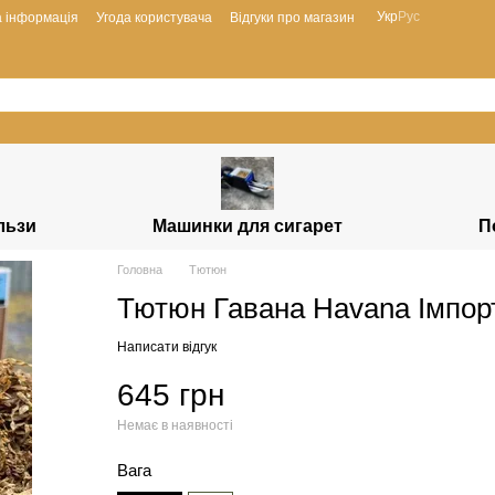
Укр
Рус
а інформація
Угода користувача
Відгуки про магазин
ільзи
Машинки для сигарет
П
Головна
Тютюн
Тютюн Гавана Havana Імпор
Написати відгук
645 грн
Немає в наявності
Вага