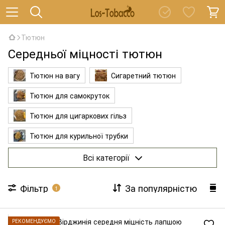
Тютюн
Середньої міцності тютюн
Тютюн на вагу
Сигаретний тютюн
Тютюн для самокруток
Тютюн для цигаркових гільз
Тютюн для курильної трубки
Ароматизований тютюн
Всі категорії
Фільтр
За популярністю
1
РЕКОМЕНДУЄМО