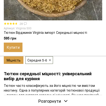
28
Артикул: Virginia 500
Тютюн Вірджинія Virginia імпорт Середньої міцності
595 грн
Купити
Міцність
Середня 5-6
Тютюн середньої міцності: універсальний
вибір для куріння
Тютюн часто класифікують за його міцністю чи вмістом
нікотину. Одна з популярних категорій тютюнової продукції
– тютюн для сигарет середньої міцності. Він має помірний
рівень нікотину та характеризується середньою
Розгорнути
інтенсивністю смаку та аромату.