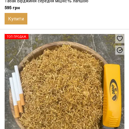
Табак Вірджинія середня міцність лапшою
595 грн
Купити
ТОП ПРОДАЖ