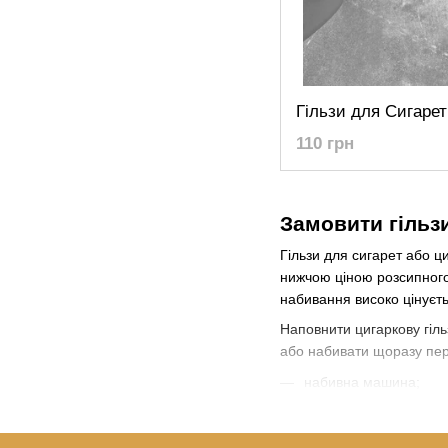
110 грн
Замовити гільз
Гільзи для сигарет або ц
нижчою ціною розсипного 
набивання високо цінуєт
Наповнити цигаркову гіль
або набивати щоразу пер
набивна машина;
зручні гільзи;
якісний тютюн.