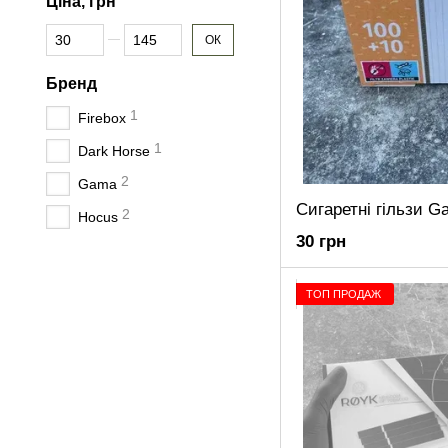
Ціна, грн
Від Ціна, грн
До Ціна, грн
ОК
Бренд
1
Firebox
1
Dark Horse
2
Gama
Сигаретні гільзи 
2
Hocus
30 грн
ТОП ПРОДАЖ