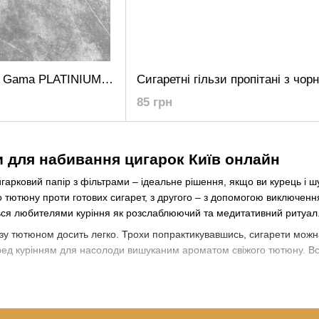
Гільзи для Сигарет Gama PLATINIUM 500шт
85 грн
и для набивання цигарок Київ онлайн
игарковий папір з фільтрами – ідеальне рішення, якщо ви курець і 
тютюну проти готових сигарет, з другого – з допомогою виключення
ься любителями куріння як розслаблюючий та медитативний ритуал
зу тютюном досить легко. Трохи попрактикувавшись, сигарети можна б
ед курінням для насолоди вишуканим ароматом свіжого тютюну. Вс