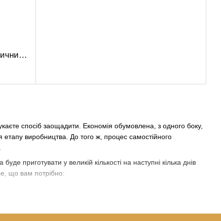
Сигаретні гільзи пропітані з чорничним ароматом Firebox Berry mint 200шт
шукаєте спосіб заощадити. Економія обумовлена, з одного боку,
 етапу виробництва. До того ж, процес самостійного
.
уде приготувати у великій кількості на наступні кілька днів
е, що вам потрібно: