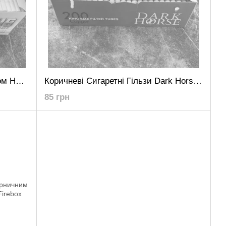
Сигаретні гільзи з білим фільтром HOCUS White 500шт
Коричневі Сигаретні Гільзи Dark Horse 200 шт
85 грн