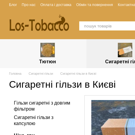
Перейти до основного контенту
Блог
Про нас
Оплата і доставка
Обмін та повернення
Контактн
Тютюн
Сигаретні г
Головна
Сигаретні гільзи
Сигаретні гільзи в Києві
Сигаретні гільзи в Києві
Гільзи сигаретні з довгим
фільтром
Сигаретні гільзи з
капсулою