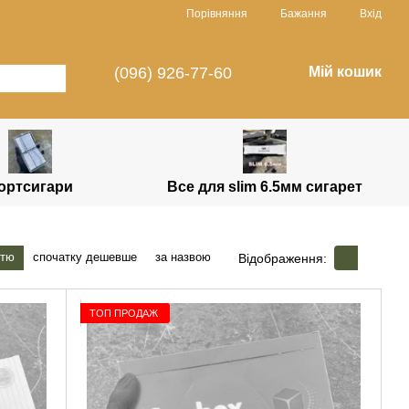
Порівняння
Бажання
Вхід
(096) 926-77-60
Мій кошик
ортсигари
Все для slim 6.5мм сигарет
стю
спочатку дешевше
за назвою
Відображення:
ТОП ПРОДАЖ