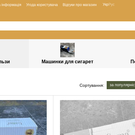
Укр
Рус
а інформація
Угода користувача
Відгуки про магазин
ільзи
Машинки для сигарет
П
за популярні
Сортування: