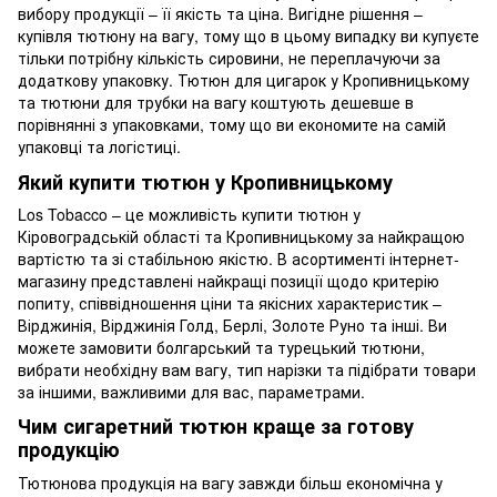
вибору продукції – її якість та ціна. Вигідне рішення –
купівля тютюну на вагу, тому що в цьому випадку ви купуєте
тільки потрібну кількість сировини, не переплачуючи за
додаткову упаковку. Тютюн для цигарок у Кропивницькому
та тютюни для трубки на вагу коштують дешевше в
порівнянні з упаковками, тому що ви економите на самій
упаковці та логістиці.
Який купити тютюн у Кропивницькому
Los Tobacco – це можливість купити тютюн у
Кіровоградській області та Кропивницькому за найкращою
вартістю та зі стабільною якістю. В асортименті інтернет-
магазину представлені найкращі позиції щодо критерію
попиту, співвідношення ціни та якісних характеристик –
Вірджинія, Вірджинія Голд, Берлі, Золоте Руно та інші. Ви
можете замовити болгарський та турецький тютюни,
вибрати необхідну вам вагу, тип нарізки та підібрати товари
за іншими, важливими для вас, параметрами.
Чим сигаретний тютюн краще за готову
продукцію
Тютюнова продукція на вагу завжди більш економічна у