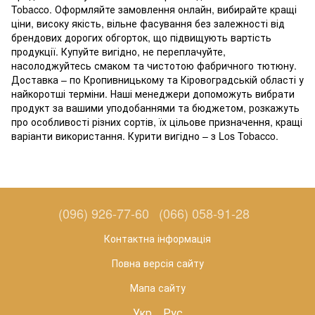
Tobacco. Оформляйте замовлення онлайн, вибирайте кращі
ціни, високу якість, вільне фасування без залежності від
брендових дорогих обгорток, що підвищують вартість
продукції. Купуйте вигідно, не переплачуйте,
насолоджуйтесь смаком та чистотою фабричного тютюну.
Доставка – по Кропивницькому та Кіровоградській області у
найкоротші терміни. Наші менеджери допоможуть вибрати
продукт за вашими уподобаннями та бюджетом, розкажуть
про особливості різних сортів, їх цільове призначення, кращі
варіанти використання. Курити вигідно – з Los Tobacco.
(096) 926-77-60
(066) 058-91-28
Контактна інформація
Повна версія сайту
Мапа сайту
Укр
Рус