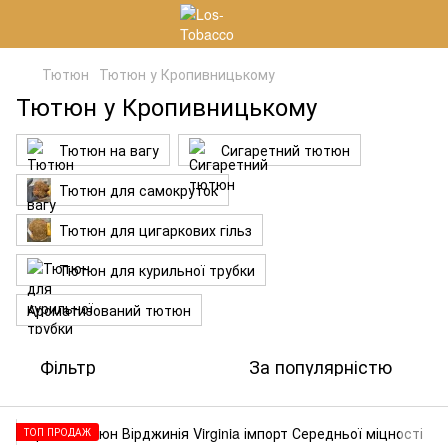
Тютюн
Тютюн у Кропивницькому
Тютюн у Кропивницькому
Тютюн на вагу
Сигаретний тютюн
Тютюн для самокруток
Тютюн для цигаркових гільз
Тютюн для курильної трубки
Ароматизований тютюн
Фільтр
За популярністю
ТОП ПРОДАЖ