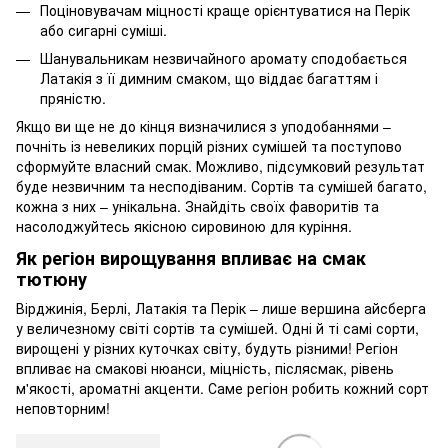
Поціновувачам міцності краще орієнтуватися на Перік
або сигарні суміші.
Шанувальникам незвичайного аромату сподобається
Латакія з її димним смаком, що віддає багаттям і
пряністю.
Якщо ви ще не до кінця визначилися з уподобаннями –
почніть із невеликих порцій різних сумішей та поступово
сформуйте власний смак. Можливо, підсумковий результат
буде незвичним та несподіваним. Сортів та сумішей багато,
кожна з них – унікальна. Знайдіть своїх фаворитів та
насолоджуйтесь якісною сировиною для куріння.
Як регіон вирощування впливає на смак
тютюну
Вірджинія, Берлі, Латакія та Перік – лише вершина айсберга
у величезному світі сортів та сумішей. Одні й ті самі сорти,
вирощені у різних куточках світу, будуть різними! Регіон
впливає на смакові нюанси, міцність, післясмак, рівень
м'якості, ароматні акценти. Саме регіон робить кожний сорт
неповторним!