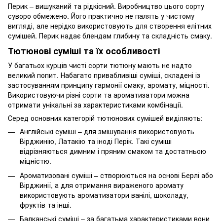
Перик – вишуканий та рідкісний. Виробництво цього сорту
суворо обмежено. Його практично не палять у чистому
вигляді, але нерідко використовують для створення елітних
сумішей. Перик надає блендам глибину та складність смаку.
Тютюнові суміші та їх особливості
У багатьох курців чисті сорти тютюну мають не надто
великий попит. Набагато привабливіші суміші, складені із
застосуванням принципу гармонії смаку, аромату, міцності.
Використовуючи різні сорти та ароматизатори можна
отримати унікальні за характеристиками комбінації.
Серед основних категорій тютюнових сумішей виділяють:
Англійські суміші – для змішування використовують
Вірджинію, Латакію та іноді Перік. Такі суміші
відрізняються димним і пряним смаком та достатньою
міцністю.
Ароматизовані суміші – створюються на основі Берлі або
Вірджинії, а для отримання вираженого аромату
використовують ароматизатори ванілі, шоколаду,
фруктів та інші.
Балканські суміші – за багатьма характеристиками вони