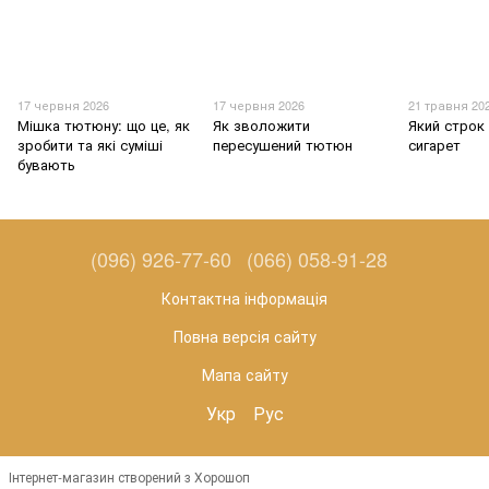
17 червня 2026
17 червня 2026
21 травня 20
Мішка тютюну: що це, як
Як зволожити
Який строк
зробити та які суміші
пересушений тютюн
сигарет
бувають
(096) 926-77-60
(066) 058-91-28
Контактна інформація
Повна версія сайту
Мапа сайту
Укр
Рус
Інтернет-магазин створений з Хорошоп