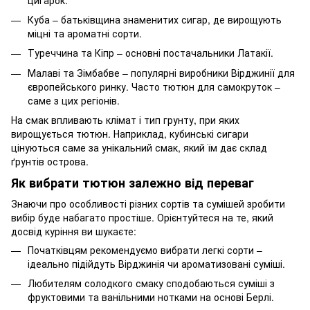
Куба – батьківщина знаменитих сигар, де вирощують
міцні та ароматні сорти.
Туреччина та Кіпр – основні постачальники Латакії.
Малаві та Зімбабве – популярні виробники Вірджинії для
європейського ринку. Часто тютюн для самокруток –
саме з цих регіонів.
На смак впливають клімат і тип грунту, при яких
вирощується тютюн. Наприклад, кубинські сигари
цінуються саме за унікальний смак, який їм дає склад
ґрунтів острова.
Як вибрати тютюн залежно від переваг
Знаючи про особливості різних сортів та сумішей зробити
вибір буде набагато простіше. Орієнтуйтеся на те, який
досвід куріння ви шукаєте:
Початківцям рекомендуємо вибрати легкі сорти –
ідеально підійдуть Вірджинія чи ароматизовані суміші.
Любителям солодкого смаку сподобаються суміші з
фруктовими та ванільними нотками на основі Берлі.