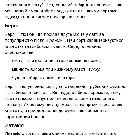
тютюнового світу”. Це ідеальний вибір для новачків – він
має легкий смак, добре поєднується з іншими сортами,
підходить для сигарет, сигар, кальянів.
Берлі
Берлі – тютюн, що посідає друге місце у світі за
популярністю після Вірджинії. Цей сорт характеризується
міцністю та глибоким смаком. Серед основних
особливостей:
смак – нейтральний, з горіховими нотками;
міцність висока при низькому вмісті цукру;
чудово вбирає ароматизатори.
Берлі – популярний сорт для створення трубкових сумішей
та набивання сигарет. Він чудово вбирає аромати, тому
часто використовується як основа ароматизованого
тютюну. У чистому вигляді Берлі популярний через свою
міцність, а при додаванні до суміші він забезпечує
гармонійний баланс.
Латакія
Латакія – тютюн, який часто називають делікатесним.