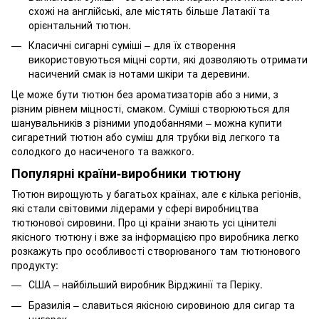
схожі на англійські, але містять більше Латакії та
орієнтальний тютюн.
Класичні сигарні суміші – для їх створення
використовуються міцні сорти, які дозволяють отримати
насичений смак із нотами шкіри та деревини.
Це може бути тютюн без ароматизаторів або з ними, з
різним рівнем міцності, смаком. Суміші створюються для
шанувальників з різними уподобаннями – можна купити
сигаретний тютюн або суміш для трубки від легкого та
солодкого до насиченого та важкого.
Популярні країни-виробники тютюну
Тютюн вирощують у багатьох країнах, але є кілька регіонів,
які стали світовими лідерами у сфері виробництва
тютюнової сировини. Про ці країни знають усі цінителі
якісного тютюну і вже за інформацією про виробника легко
розкажуть про особливості створюваного там тютюнового
продукту:
США – найбільший виробник Вірджинії та Періку.
Бразилія – славиться якісною сировиною для сигар та
цигарок.