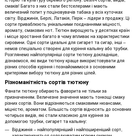
смаків! Багато з них стали бестселерами і мають
величезний попит у поціновувачів табака у всіх куточках
світу. Вірджинія, Берлі, Латакія, Перік – лідери з продажу. Ці
сорти приваблюють унікальними поєднаннями міцності,
аромату, смакових нот. Тютюн вирощують у десятках країн
і місце зростання багато в чому впливає на характеристики
сировини. Одні сорти ідеальні для сигарет та сигар, інші –
немов спеціально створені для куріння кальяну або трубки.
Розглянемо найпопулярніші сорти тютюну докладніше,
дізнаємося, які види тютюну краще використовувати для
різних способів куріння і познайомимося з основними
критеріями вибору тютюну для різних цілей.
Різноманітність сортів тютюну
Фанати тютюну обирають фаворита не тільки за
призначенням. Величезне значення мають тонкощі смаку
різних сортів. Вони відрізняються смаковими нюансами,
міцністю, ароматом. Більшість сортів відносять до основних
чотирьох видів, які стали класикою для куріння за
допомогою трубки, сигарет та кальяну:
Вірджинія – найпопулярніший і найпоширеніший сорт,
характеризується солодкуватим м'яким смаком.