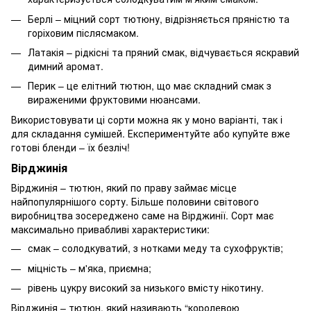
Берлі – міцний сорт тютюну, відрізняється пряністю та
горіховим післясмаком.
Латакія – рідкісні та пряний смак, відчувається яскравий
димний аромат.
Перик – це елітний тютюн, що має складний смак з
вираженими фруктовими нюансами.
Використовувати ці сорти можна як у моно варіанті, так і
для складання сумішей. Експериментуйте або купуйте вже
готові бленди – їх безліч!
Вірджинія
Вірджинія – тютюн, який по праву займає місце
найпопулярнішого сорту. Більше половини світового
виробництва зосереджено саме на Вірджинії. Сорт має
максимально привабливі характеристики:
смак – солодкуватий, з нотками меду та сухофруктів;
міцність – м'яка, приємна;
рівень цукру високий за низького вмісту нікотину.
Вірджинія – тютюн, який називають “королевою