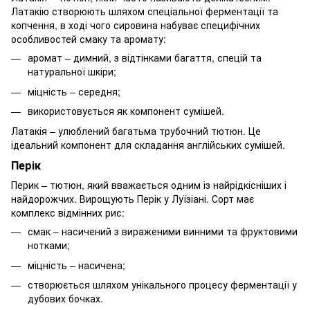
Латакію створюють шляхом спеціальної ферментації та
копчення, в ході чого сировина набуває специфічних
особливостей смаку та аромату:
аромат – димний, з відтінками багаття, спецій та
натуральної шкіри;
міцність – середня;
використовується як компонент сумішей.
Латакія – улюблений багатьма трубочний тютюн. Це
ідеальний компонент для складання англійських сумішей.
Перік
Перик – тютюн, який вважається одним із найрідкісніших і
найдорожчих. Вирощують Перік у Луїзіані. Сорт має
комплекс відмінних рис:
смак – насичений з вираженими винними та фруктовими
нотками;
міцність – насичена;
створюється шляхом унікального процесу ферментації у
дубових бочках.